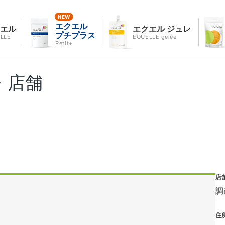
エクエル
クエル
エクエル ジュレ
プチプラス
LLE
EQUELLE gelée
Petit+
・店舗
店
調
住