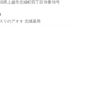
潟県上越市北城町四丁目18番18号
名
スリのアオキ 北城薬局