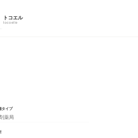
トコエル
tocoelle
舗タイプ
剤薬局
所