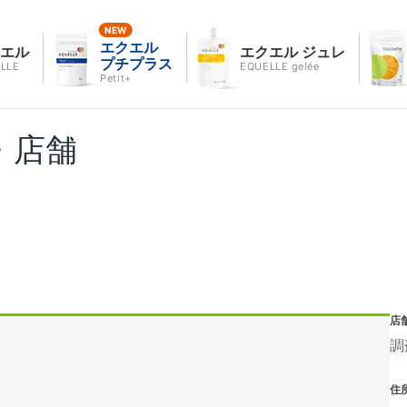
エクエル
クエル
エクエル ジュレ
プチプラス
LLE
EQUELLE gelée
Petit+
・店舗
店
調
住