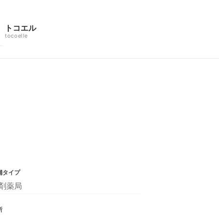
トコエル
tocoelle
舗タイプ
剤薬局
所