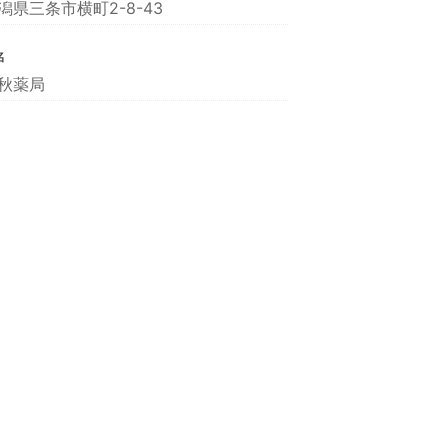
潟県三条市横町2-8-43
名
秋薬局