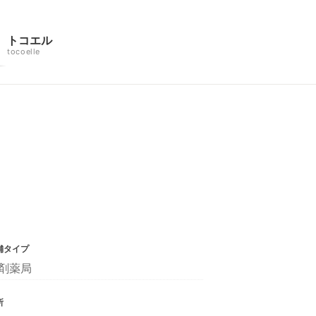
トコエル
tocoelle
舗タイプ
剤薬局
所