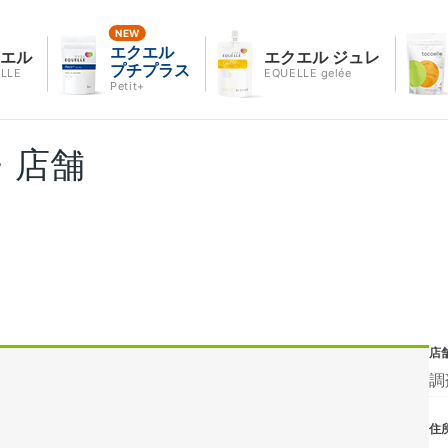
エクエル
クエル
エクエル ジュレ
プチプラス
LLE
EQUELLE gelée
Petit+
・店舗
店
調
住