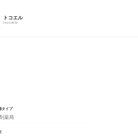
トコエル
tocoelle
舗タイプ
剤薬局
所