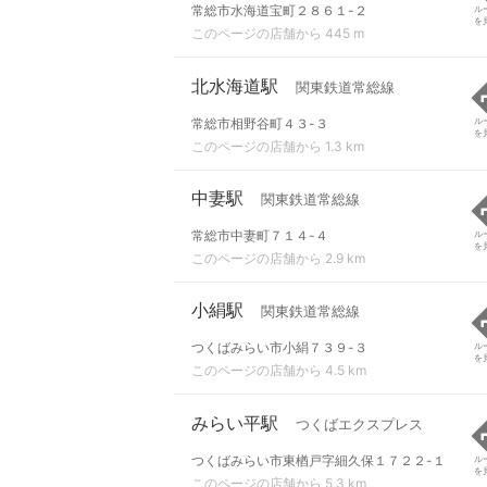
常総市水海道宝町２８６１-２
ル
を
このページの店舗から 445 m
北水海道駅
関東鉄道常総線
常総市相野谷町４３-３
ル
を
このページの店舗から 1.3 km
中妻駅
関東鉄道常総線
常総市中妻町７１４-４
ル
を
このページの店舗から 2.9 km
小絹駅
関東鉄道常総線
つくばみらい市小絹７３９-３
ル
を
このページの店舗から 4.5 km
みらい平駅
つくばエクスプレス
つくばみらい市東楢戸字細久保１７２２-１
ル
を
このページの店舗から 5.3 km