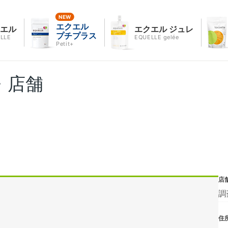
エクエル
クエル
エクエル ジュレ
プチプラス
LLE
EQUELLE gelée
Petit+
・店舗
店
調
住