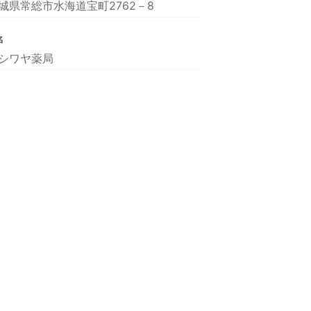
城県常総市水海道宝町2762－8
名
シワヤ薬局