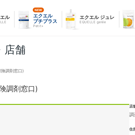
エクエル
クエル
エクエル ジュレ
プチプラス
LLE
EQUELLE gelée
Petit+
・店舗
保険調剤窓口)
険調剤窓口)
店
調
住