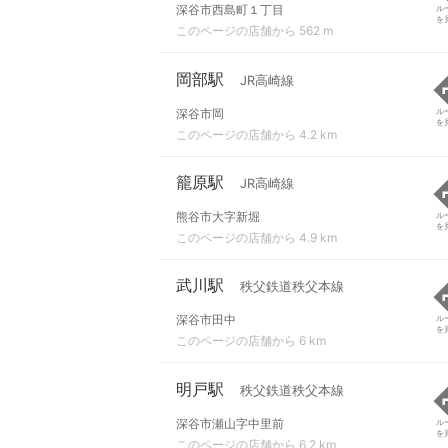
深谷市西島町１丁目
ル
を
このページの店舗から 562 m
岡部駅
JR高崎線
深谷市岡
ル
を
このページの店舗から 4.2 km
籠原駅
JR高崎線
熊谷市大字新堀
ル
を
このページの店舗から 4.9 km
武川駅
秩父鉄道秩父本線
深谷市田中
ル
を
このページの店舗から 6 km
明戸駅
秩父鉄道秩父本線
深谷市瀬山字中里前
ル
を
このページの店舗から 6.2 km