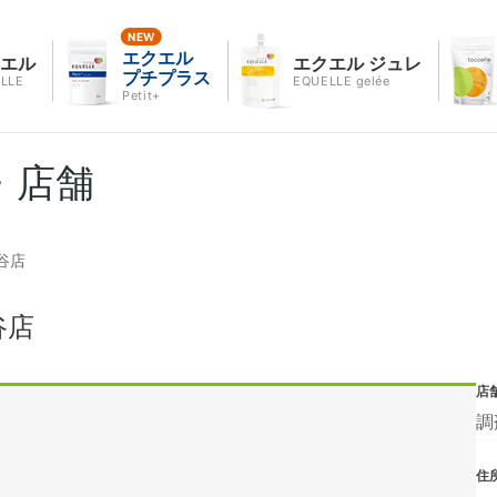
エクエル
クエル
エクエル ジュレ
プチプラス
LLE
EQUELLE gelée
Petit+
・店舗
谷店
谷店
店
調
住