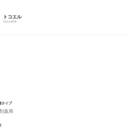
トコエル
tocoelle
舗タイプ
剤薬局
所