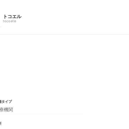
トコエル
tocoelle
舗タイプ
療機関
所