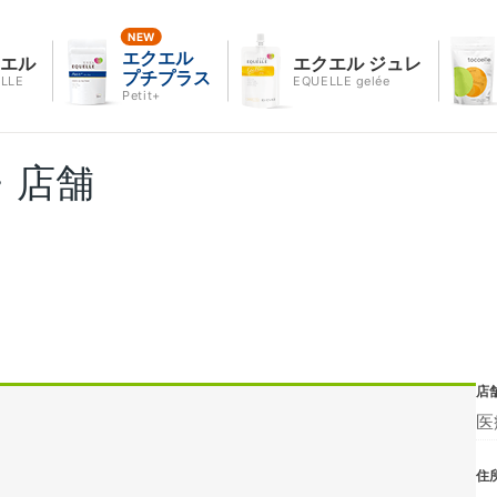
エクエル
クエル
エクエル ジュレ
プチプラス
LLE
EQUELLE gelée
Petit+
・店舗
店
医
住