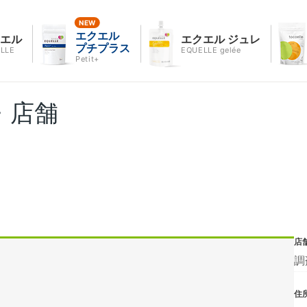
エクエル
クエル
エクエル ジュレ
プチプラス
LLE
EQUELLE gelée
Petit+
・店舗
店
調
住