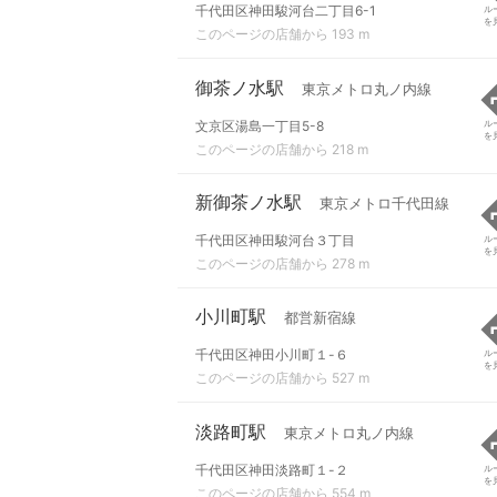
千代田区神田駿河台二丁目6-1
ル
を
このページの店舗から 193 m
御茶ノ水駅
東京メトロ丸ノ内線
文京区湯島一丁目5-8
ル
を
このページの店舗から 218 m
新御茶ノ水駅
東京メトロ千代田線
千代田区神田駿河台３丁目
ル
を
このページの店舗から 278 m
小川町駅
都営新宿線
千代田区神田小川町１-６
ル
を
このページの店舗から 527 m
淡路町駅
東京メトロ丸ノ内線
千代田区神田淡路町１-２
ル
を
このページの店舗から 554 m