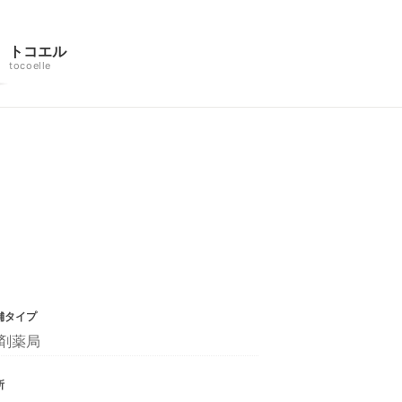
トコエル
tocoelle
舗タイプ
剤薬局
所