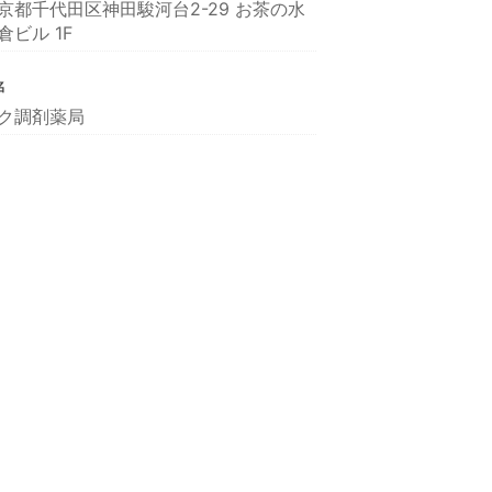
京都千代田区神田駿河台2-29 お茶の水
倉ビル 1F
名
ク調剤薬局