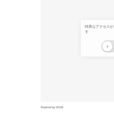
特異なアクセスが
す
›
Powered by GOGA