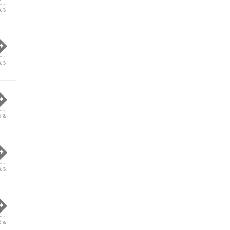
ート
見る
ート
見る
ート
見る
ート
見る
ート
見る