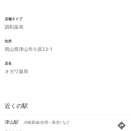
店舗タイプ
調剤薬局
住所
岡山県津山市小原23-1
店名
オガワ薬局
近くの駅
津山駅
JR姫新線(佐用～新見) など