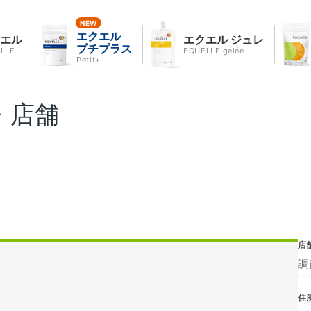
エクエル
クエル
エクエル ジュレ
プチプラス
LLE
EQUELLE gelée
Petit+
・店舗
店
調
住