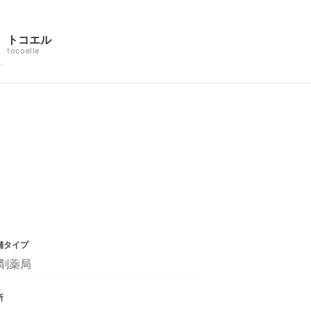
トコエル
tocoelle
舗タイプ
剤薬局
所