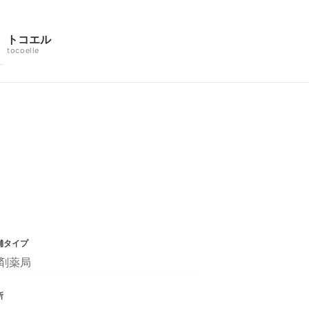
トコエル
tocoelle
舗タイプ
剤薬局
所