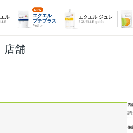
エクエル
クエル
エクエル ジュレ
プチプラス
LLE
EQUELLE gelée
Petit+
・店舗
店
調
住