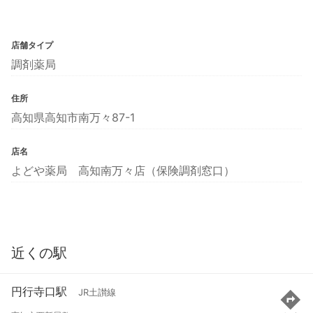
店舗タイプ
調剤薬局
住所
高知県高知市南万々87-1
店名
よどや薬局 高知南万々店（保険調剤窓口）
近くの駅
円行寺口駅
JR土讃線