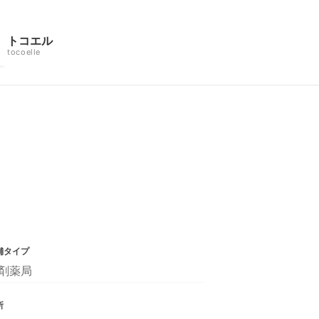
トコエル
tocoelle
舗タイプ
剤薬局
所