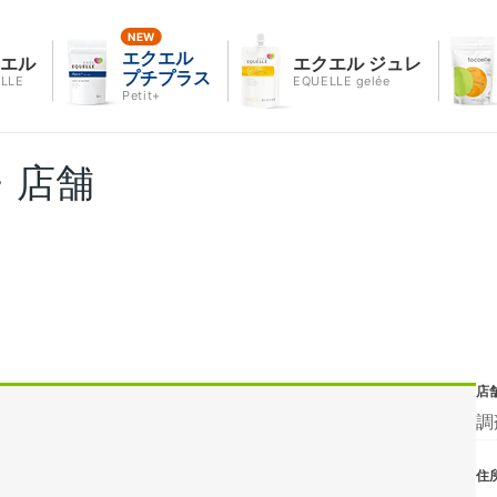
エクエル
クエル
エクエル ジュレ
プチプラス
LLE
EQUELLE gelée
Petit+
・店舗
店
調
住