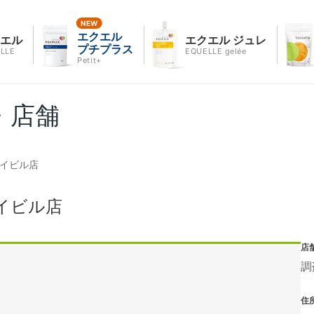
エクエル
クエル
エクエル ジュレ
プチプラス
LLE
EQUELLE gelée
Petit+
・店舗
ケイビル店
イビル店
店
調
住