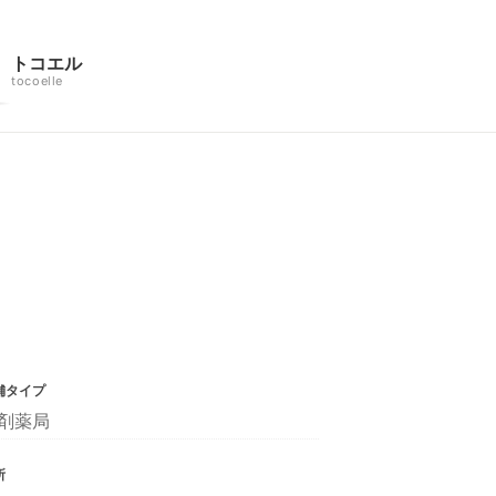
トコエル
tocoelle
舗タイプ
剤薬局
所