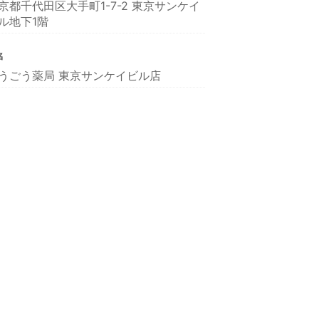
京都千代田区大手町1-7-2 東京サンケイ
ル地下1階
名
うごう薬局 東京サンケイビル店