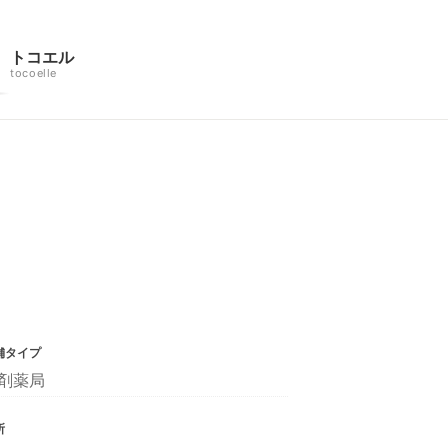
トコエル
tocoelle
舗タイプ
剤薬局
所