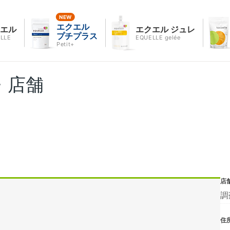
エクエル
クエル
エクエル ジュレ
プチプラス
LLE
EQUELLE gelée
Petit+
・店舗
店
調
住