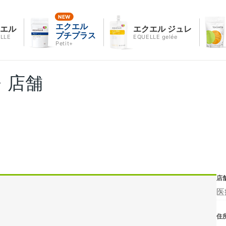
エクエル
クエル
エクエル ジュレ
プチプラス
LLE
EQUELLE gelée
Petit+
・店舗
店
医
住