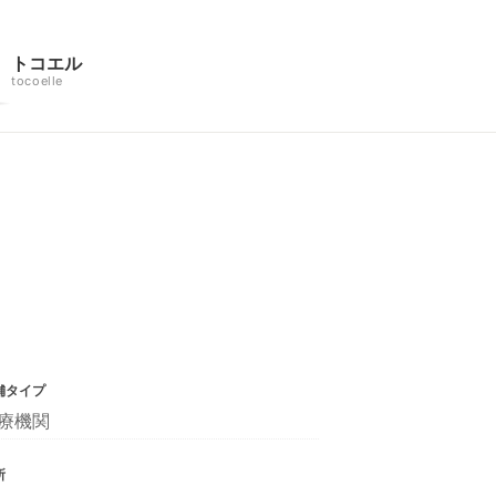
トコエル
tocoelle
舗タイプ
療機関
所