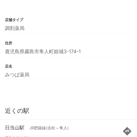
店舗タイプ
調剤薬局
住所
鹿児島県霧島市隼人町姫城3-174-1
店名
みつば薬局
近くの駅
日当山駅
JR肥薩線(吉松～隼人)