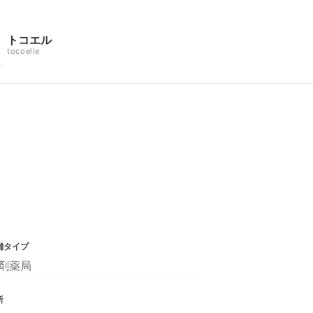
トコエル
tocoelle
舗タイプ
剤薬局
所