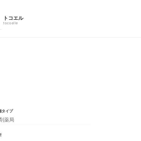
トコエル
tocoelle
舗タイプ
剤薬局
所