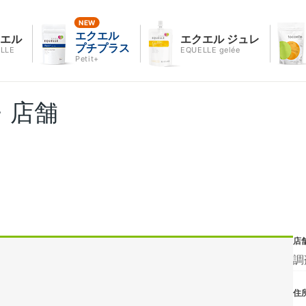
エクエル
クエル
エクエル ジュレ
プチプラス
LLE
EQUELLE gelée
Petit+
・店舗
店
調
住