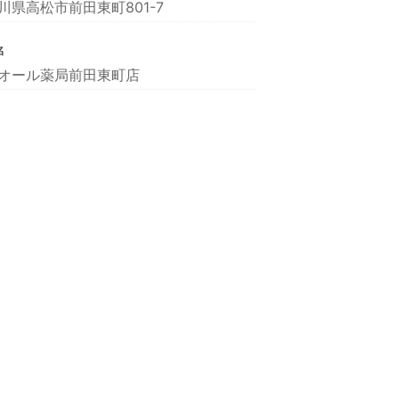
川県高松市前田東町801-7
名
オール薬局前田東町店