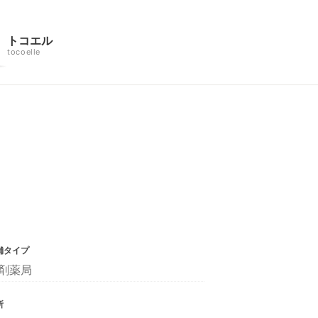
トコエル
tocoelle
舗タイプ
剤薬局
所