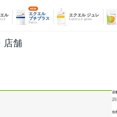
エクエル
クエル
エクエル ジュレ
プチプラス
LLE
EQUELLE gelée
Petit+
・店舗
店
調
住