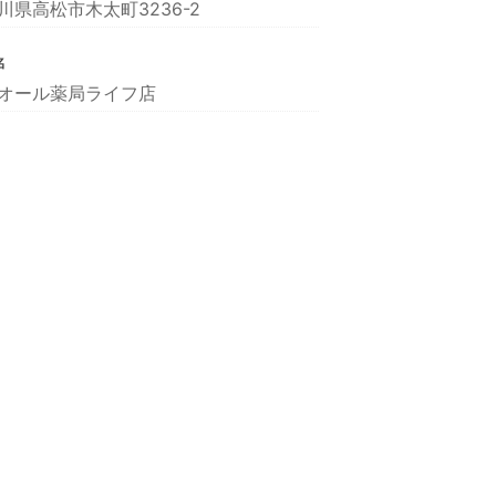
川県高松市木太町3236-2
名
オール薬局ライフ店