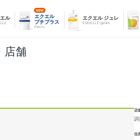
エクエル
クエル
エクエル ジュレ
プチプラス
LLE
EQUELLE gelée
Petit+
・店舗
店
調
住