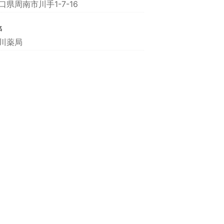
口県周南市川手1-7-16
名
川薬局