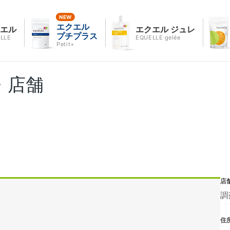
エクエル
クエル
エクエル ジュレ
プチプラス
LLE
EQUELLE gelée
Petit+
・店舗
店
調
住