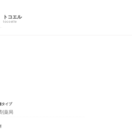
トコエル
tocoelle
舗タイプ
剤薬局
所