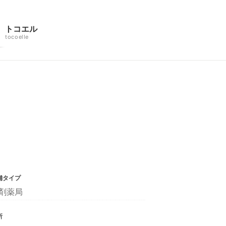
トコエル
tocoelle
舗タイプ
剤薬局
所