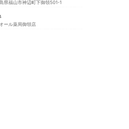
島県福山市神辺町下御領501-1
名
オール薬局御領店