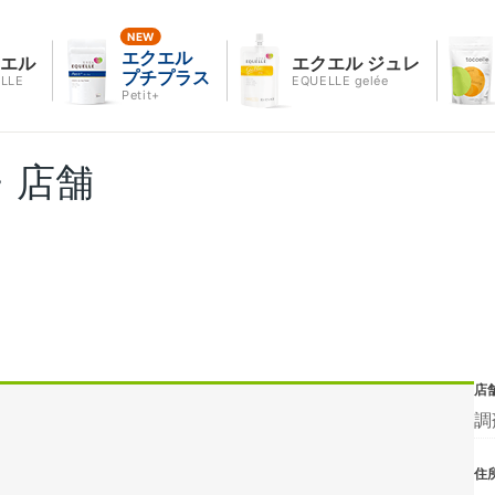
エクエル
クエル
エクエル ジュレ
プチプラス
LLE
EQUELLE gelée
Petit+
・店舗
店
調
住