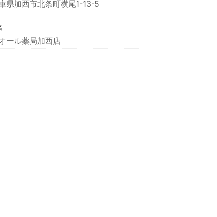
庫県加西市北条町横尾1-13-5
名
オール薬局加西店