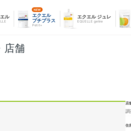
エクエル
クエル
エクエル ジュレ
プチプラス
LLE
EQUELLE gelée
Petit+
・店舗
店
調
住