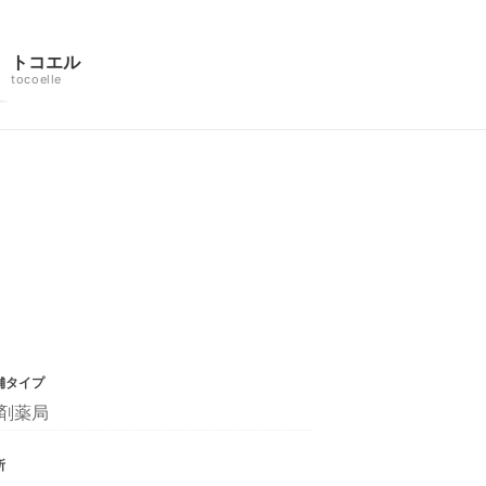
トコエル
tocoelle
舗タイプ
剤薬局
所