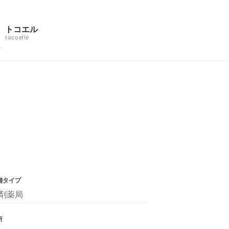
トコエル
tocoelle
舗タイプ
剤薬局
所