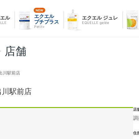
エクエル
クエル
エクエル ジュレ
プチプラス
LLE
EQUELLE gelée
Petit+
・店舗
出川駅前店
出川駅前店
店
調
住