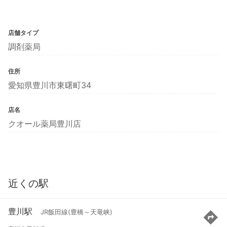
店舗タイプ
調剤薬局
住所
愛知県豊川市東曙町34
店名
クオール薬局豊川店
近くの駅
豊川駅
JR飯田線(豊橋～天竜峡)