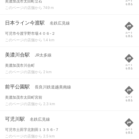
美濃加茂市太田町立石
ルート
を見る
このページの店舗から 749 m
日本ライン今渡駅
名鉄広見線
可児市今渡字野市場４０６-２
ルート
を見る
このページの店舗から 1.4 km
美濃川合駅
JR太多線
美濃加茂市川合町
ルート
を見る
このページの店舗から 2 km
前平公園駅
長良川鉄道越美南線
美濃加茂市太田町宮前
ルート
を見る
このページの店舗から 2.3 km
可児川駅
名鉄広見線
可児市土田字北割田１３５６-７
ルート
を見る
このページの店舗から 2.5 km