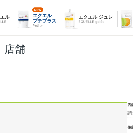
エクエル
クエル
エクエル ジュレ
プチプラス
LLE
EQUELLE gelée
Petit+
・店舗
店
調
住