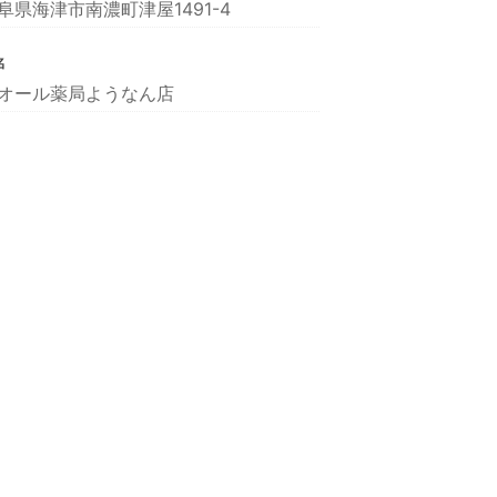
阜県海津市南濃町津屋1491-4
名
オール薬局ようなん店