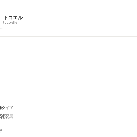
トコエル
tocoelle
舗タイプ
剤薬局
所