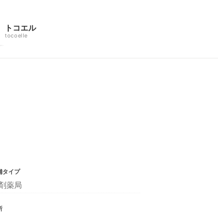
トコエル
tocoelle
舗タイプ
剤薬局
所