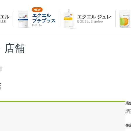
エクエル
クエル
エクエル ジュレ
プチプラス
LLE
EQUELLE gelée
Petit+
・店舗
店
店
店
調
住