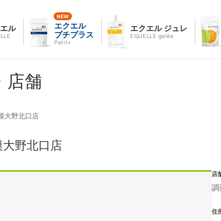
エクエル
クエル
エクエル ジュレ
プチプラス
LLE
EQUELLE gelée
Petit+
・店舗
模大野北口店
模大野北口店
店
調
住