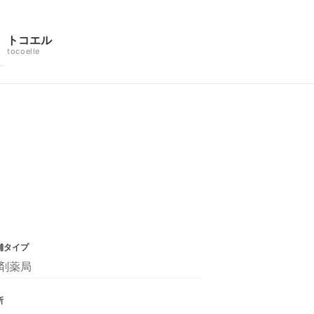
トコエル
tocoelle
舗タイプ
剤薬局
所