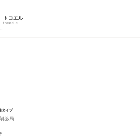
トコエル
tocoelle
舗タイプ
剤薬局
所