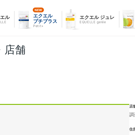
エクエル
クエル
エクエル ジュレ
プチプラス
LLE
EQUELLE gelée
Petit+
・店舗
店
調
住