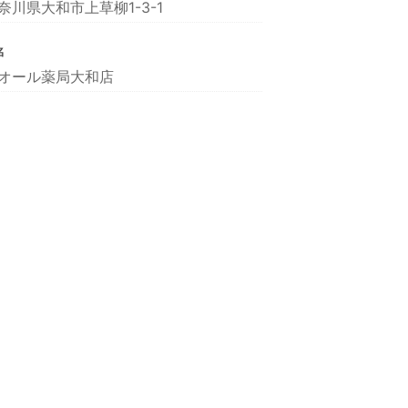
奈川県大和市上草柳1-3-1
名
オール薬局大和店