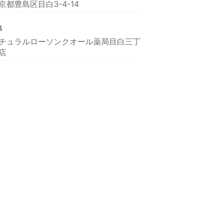
京都豊島区目白3-4-14
名
チュラルローソンクオール薬局目白三丁
店