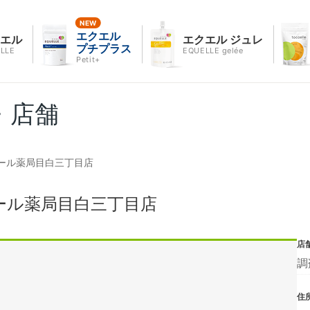
エクエル
クエル
エクエル ジュレ
プチプラス
LLE
EQUELLE gelée
Petit+
・店舗
ール薬局目白三丁目店
ール薬局目白三丁目店
店
調
住