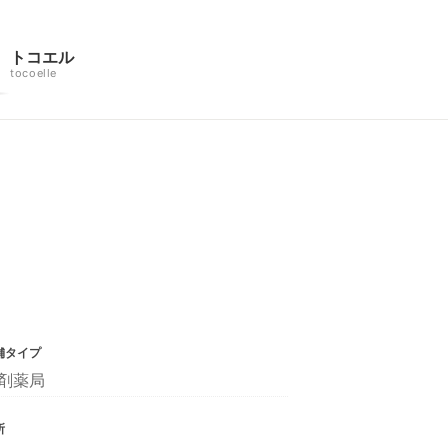
トコエル
tocoelle
舗タイプ
剤薬局
所