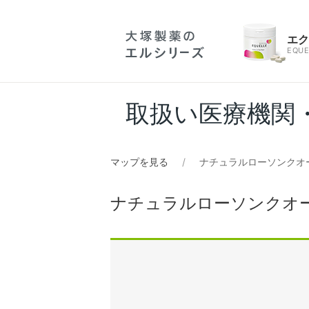
エ
EQUE
取扱い医療機関
マップを見る
ナチュラルローソンクオ
ナチュラルローソンクオ