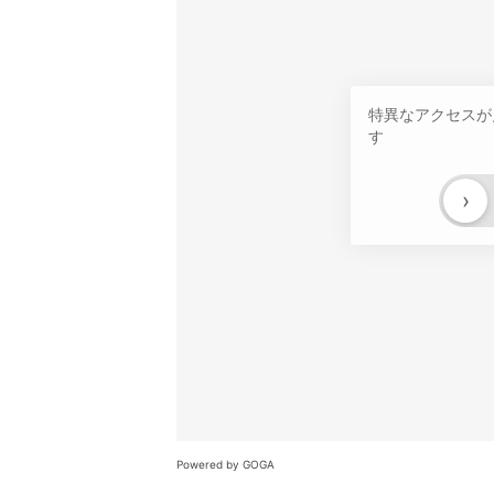
特異なアクセスが
す
›
Powered by GOGA