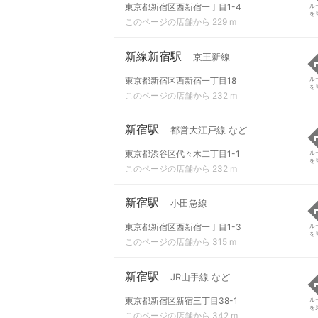
東京都新宿区西新宿一丁目1-4
ル
を
このページの店舗から 229 m
新線新宿駅
京王新線
東京都新宿区西新宿一丁目18
ル
を
このページの店舗から 232 m
新宿駅
都営大江戸線 など
東京都渋谷区代々木二丁目1-1
ル
を
このページの店舗から 232 m
新宿駅
小田急線
東京都新宿区西新宿一丁目1-3
ル
を
このページの店舗から 315 m
新宿駅
JR山手線 など
東京都新宿区新宿三丁目38-1
ル
を
このページの店舗から 342 m