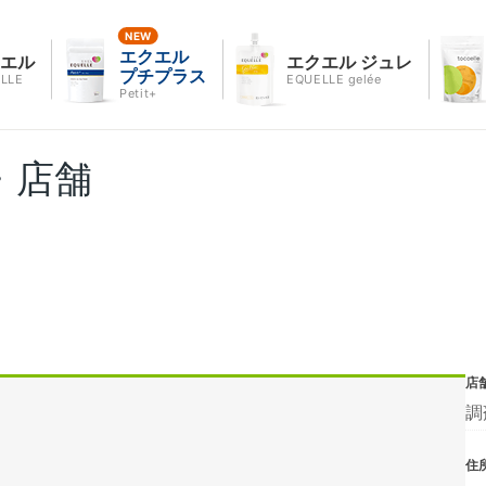
エクエル
クエル
エクエル ジュレ
プチプラス
LLE
EQUELLE gelée
Petit+
・店舗
店
調
住