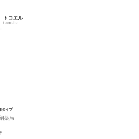
トコエル
tocoelle
舗タイプ
剤薬局
所