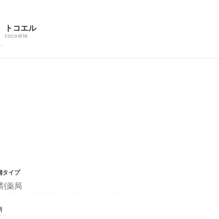
トコエル
tocoelle
舗タイプ
剤薬局
所