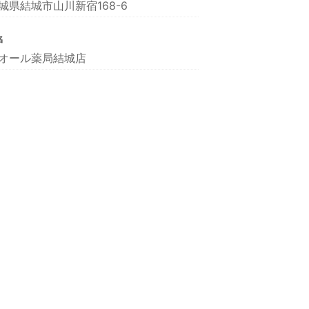
城県結城市山川新宿168-6
名
オール薬局結城店