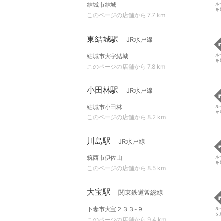
結城市結城
ル
を
このページの店舗から 7.7 km
東結城駅
JR水戸線
結城市大字結城
ル
を
このページの店舗から 7.8 km
小田林駅
JR水戸線
結城市小田林
ル
を
このページの店舗から 8.2 km
川島駅
JR水戸線
筑西市伊佐山
ル
を
このページの店舗から 8.5 km
大宝駅
関東鉄道常総線
下妻市大宝２３３-９
ル
を
このページの店舗から 9.4 km