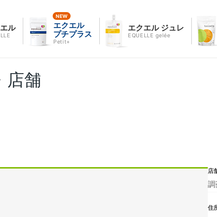
エクエル
クエル
エクエル ジュレ
プチプラス
LLE
EQUELLE gelée
Petit+
・店舗
店
調
住