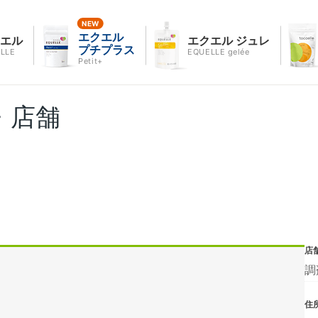
エクエル
クエル
エクエル ジュレ
プチプラス
LLE
EQUELLE gelée
Petit+
・店舗
店
調
住