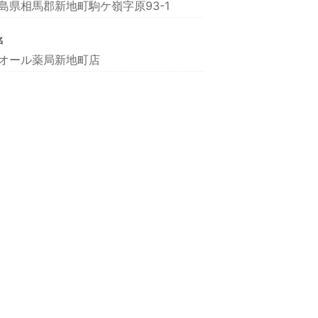
島県相馬郡新地町駒ケ嶺字原93-1
名
オール薬局新地町店