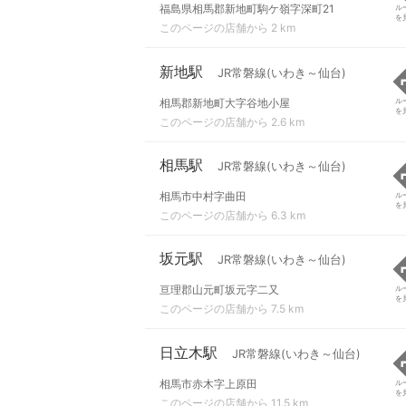
福島県相馬郡新地町駒ケ嶺字深町21
ル
を
このページの店舗から 2 km
新地駅
JR常磐線(いわき～仙台)
相馬郡新地町大字谷地小屋
ル
を
このページの店舗から 2.6 km
相馬駅
JR常磐線(いわき～仙台)
相馬市中村字曲田
ル
を
このページの店舗から 6.3 km
坂元駅
JR常磐線(いわき～仙台)
亘理郡山元町坂元字二又
ル
を
このページの店舗から 7.5 km
日立木駅
JR常磐線(いわき～仙台)
相馬市赤木字上原田
ル
を
このページの店舗から 11.5 km