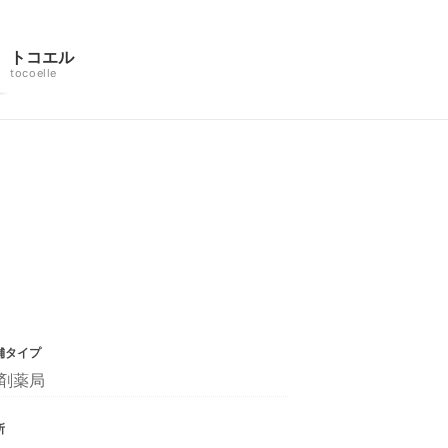
トコエル
tocoelle
舗タイプ
剤薬局
所