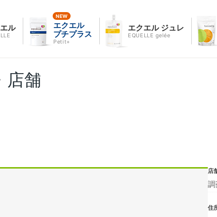
エクエル
クエル
エクエル ジュレ
プチプラス
LLE
EQUELLE gelée
Petit+
・店舗
店
調
住