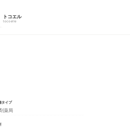
トコエル
tocoelle
舗タイプ
剤薬局
所