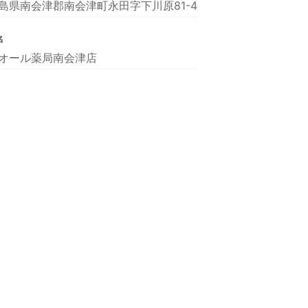
島県南会津郡南会津町永田字下川原81-4
名
オール薬局南会津店