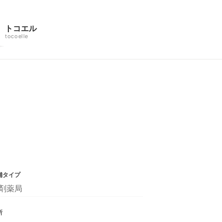
トコエル
tocoelle
舗タイプ
剤薬局
所