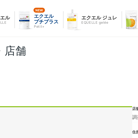
エクエル
クエル
エクエル ジュレ
プチプラス
LLE
EQUELLE gelée
Petit+
・店舗
店
調
住