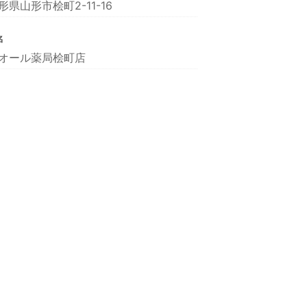
形県山形市桧町2-11-16
名
オール薬局桧町店