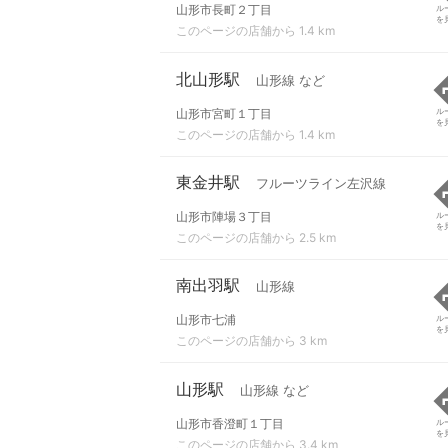
山形市長町２丁目
ル
を
このページの店舗から 1.4 km
北山形駅
山形線 など
山形市宮町１丁目
ル
を
このページの店舗から 1.4 km
東金井駅
フルーツライン左沢線
山形市陣場３丁目
ル
を
このページの店舗から 2.5 km
南出羽駅
山形線
山形市七浦
ル
を
このページの店舗から 3 km
山形駅
山形線 など
山形市香澄町１丁目
ル
を
このページの店舗から 3.4 km