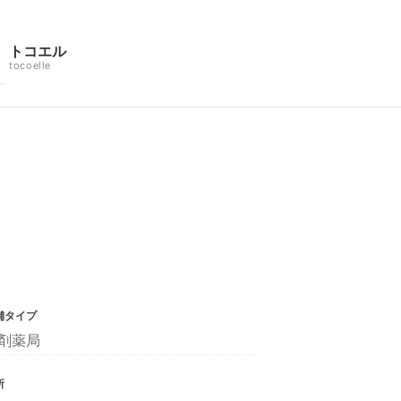
トコエル
tocoelle
舗タイプ
剤薬局
所