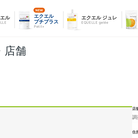
エクエル
クエル
エクエル ジュレ
プチプラス
LLE
EQUELLE gelée
Petit+
・店舗
店
調
住