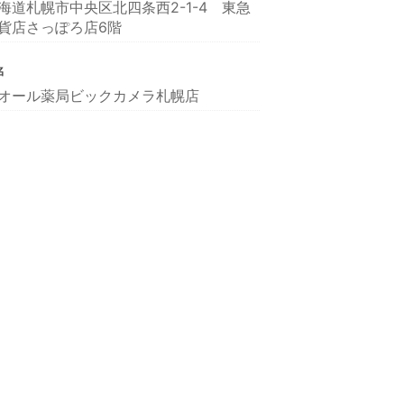
海道札幌市中央区北四条西2-1-4 東急
貨店さっぽろ店6階
名
オール薬局ビックカメラ札幌店