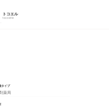
トコエル
tocoelle
舗タイプ
剤薬局
所