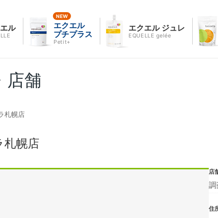
エクエル
クエル
エクエル ジュレ
プチプラス
LLE
EQUELLE gelée
Petit+
・店舗
ラ札幌店
ラ札幌店
店
調
住