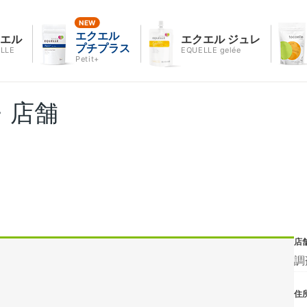
エクエル
クエル
エクエル ジュレ
プチプラス
LLE
EQUELLE gelée
Petit+
・店舗
店
調
住