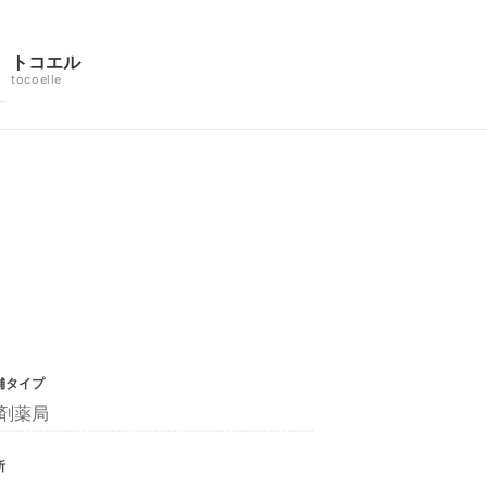
トコエル
tocoelle
舗タイプ
剤薬局
所