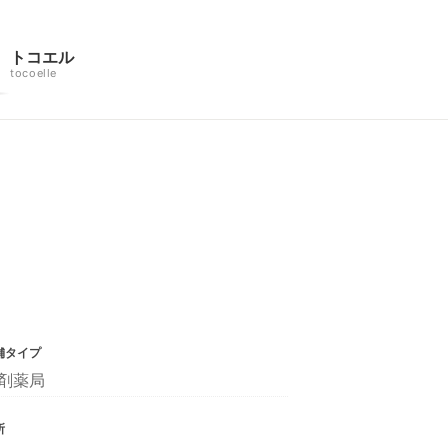
トコエル
tocoelle
舗タイプ
剤薬局
所