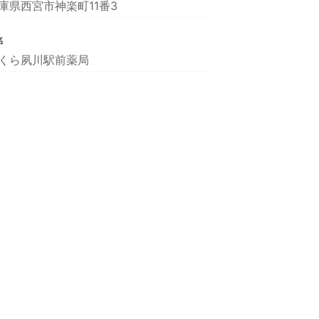
庫県西宮市神楽町11番3
名
くら夙川駅前薬局