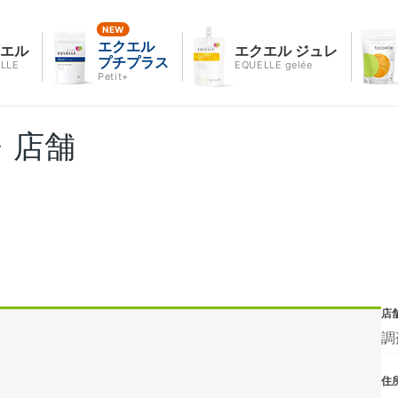
エクエル
クエル
エクエル ジュレ
プチプラス
LLE
EQUELLE gelée
Petit+
・店舗
店
調
住