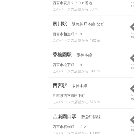
西宮市安井２７９８番地
ル
を
このページの店舗から 58 m
夙川駅
阪急神戸本線 など
西宮市相生町２-１
ル
を
このページの店舗から 492 m
香櫨園駅
阪神本線
西宮市松下町１-１
ル
を
このページの店舗から 514 m
西宮駅
阪神本線
兵庫県西宮市田中町
ル
を
このページの店舗から 628 m
苦楽園口駅
阪急甲陽線
西宮市石刎町１-２２
ル
を
このページの店舗から 1.3 km