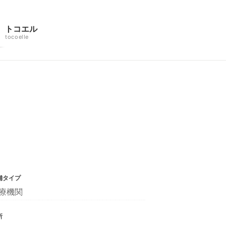
トコエル
tocoelle
舗タイプ
療機関
所