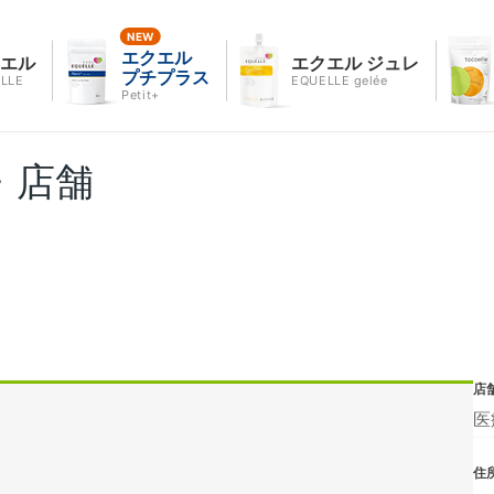
エクエル
クエル
エクエル ジュレ
プチプラス
LLE
EQUELLE gelée
Petit+
・店舗
店
医
住