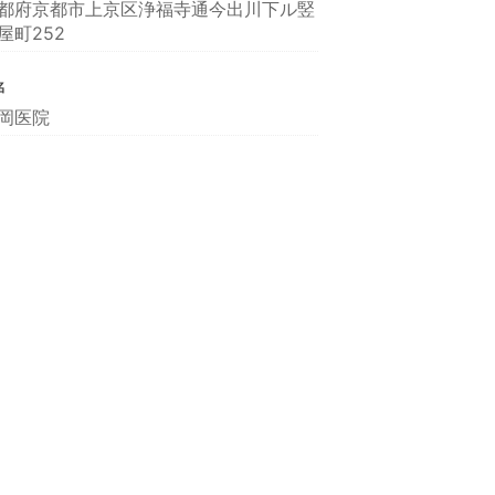
都府京都市上京区浄福寺通今出川下ル竪
屋町252
名
岡医院