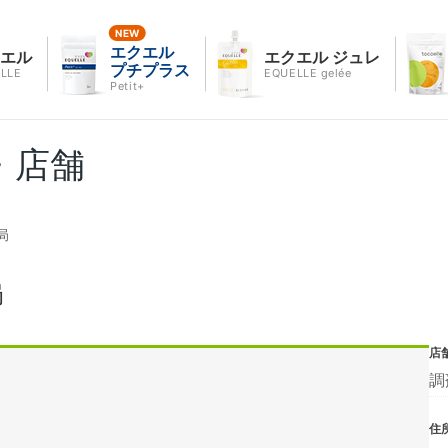
エクエル
クエル
エクエル ジュレ
プチプラス
LLE
EQUELLE gelée
Petit+
・店舗
局
局
店
調
住