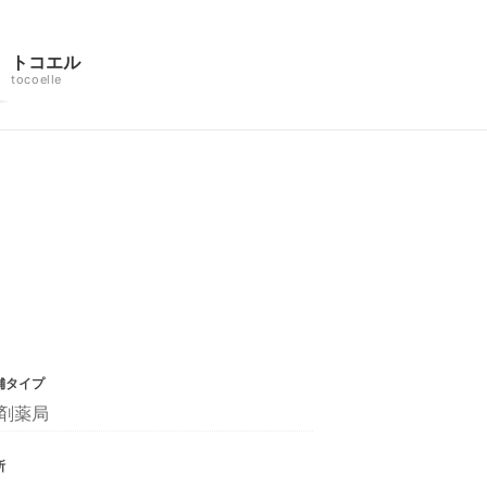
トコエル
tocoelle
舗タイプ
剤薬局
所