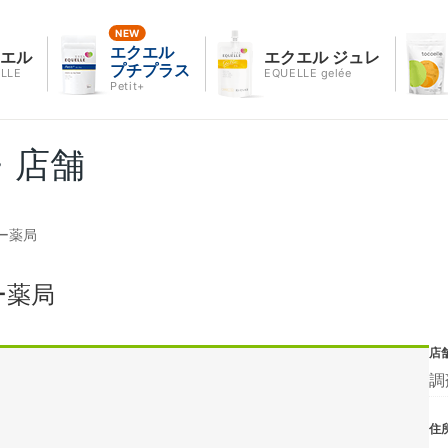
エクエル
クエル
エクエル ジュレ
プチプラス
LLE
EQUELLE gelée
Petit+
・店舗
ー薬局
ー薬局
店
調
住