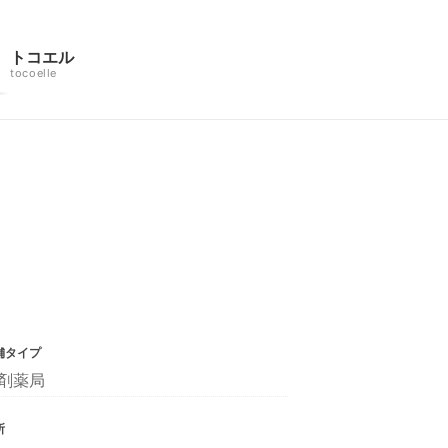
トコエル
tocoelle
舗タイプ
剤薬局
所