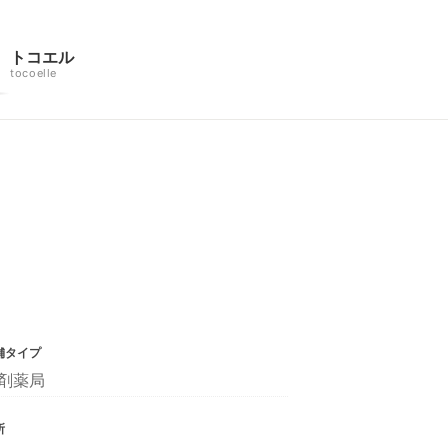
トコエル
tocoelle
舗タイプ
剤薬局
所