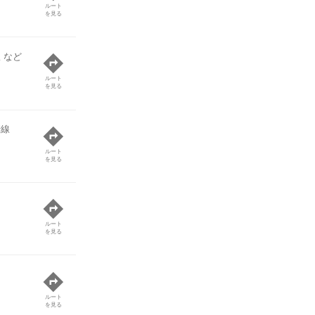
ルート
を見る
 など
ルート
を見る
崎線
ルート
を見る
ルート
を見る
ルート
を見る