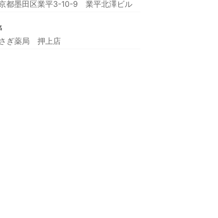
京都墨田区業平3-10-9 業平北澤ビル
名
さぎ薬局 押上店