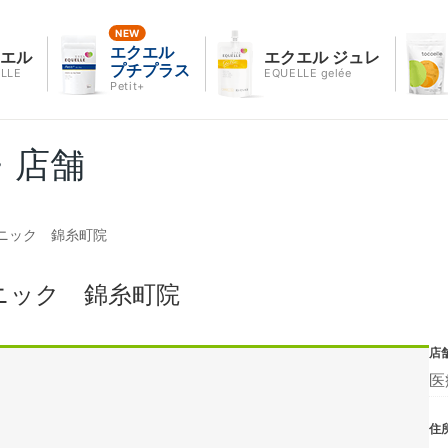
エクエル
クエル
エクエル ジュレ
プチプラス
LLE
EQUELLE gelée
Petit+
・店舗
ニック 錦糸町院
ニック 錦糸町院
店
医
住