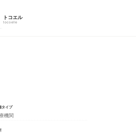
トコエル
tocoelle
舗タイプ
療機関
所