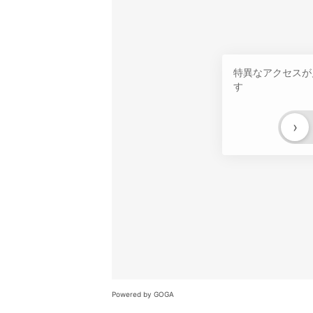
特異なアクセスが
す
›
Powered by GOGA