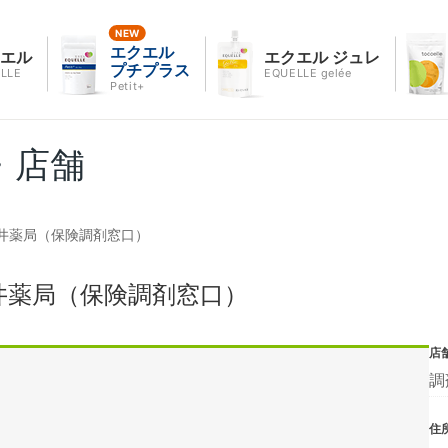
エクエル
クエル
エクエル ジュレ
プチプラス
LLE
EQUELLE gelée
Petit+
・店舗
井薬局（保険調剤窓口）
井薬局（保険調剤窓口）
店
調
住