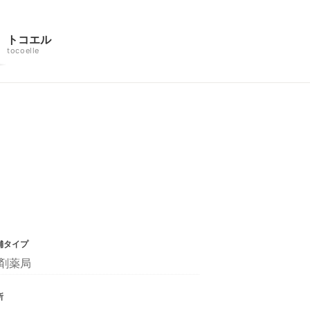
トコエル
tocoelle
舗タイプ
剤薬局
所