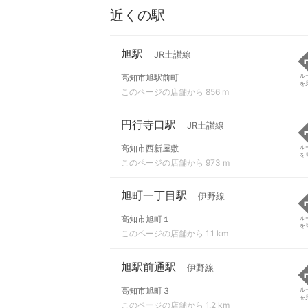
近くの駅
旭駅
JR土讃線
高知市旭駅前町
ル
を
このページの店舗から 856 m
円行寺口駅
JR土讃線
高知市西新屋敷
ル
を
このページの店舗から 973 m
旭町一丁目駅
伊野線
高知市旭町１
ル
を
このページの店舗から 1.1 km
旭駅前通駅
伊野線
高知市旭町３
ル
を
このページの店舗から 1.2 km