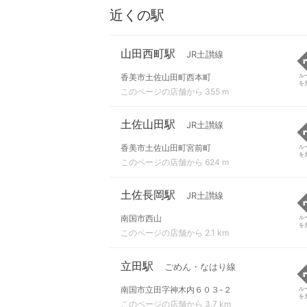
近くの駅
山田西町駅
JR土讃線
香美市土佐山田町西本町
ル
を
このページの店舗から 355 m
土佐山田駅
JR土讃線
香美市土佐山田町宮前町
ル
を
このページの店舗から 624 m
土佐長岡駅
JR土讃線
南国市西山
ル
を
このページの店舗から 2.1 km
立田駅
ごめん・なはり線
南国市立田字神木内６０３-２
ル
を
このページの店舗から 3.7 km