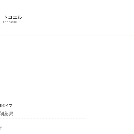
トコエル
tocoelle
舗タイプ
剤薬局
所