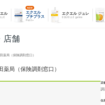
エクエル
クエル
エクエル ジュレ
プチプラス
LLE
EQUELLE gelée
Petit+
・店舗
山田薬局（保険調剤窓口）
田薬局（保険調剤窓口）
店
調
住